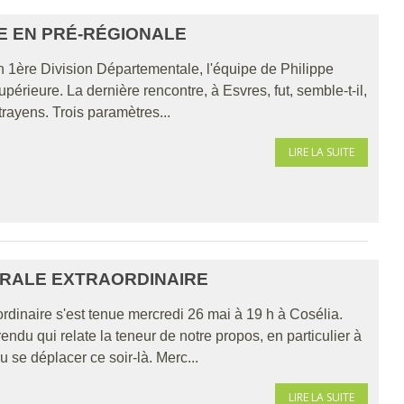
E EN PRÉ-RÉGIONALE
1ère Division Départementale, l'équipe de Philippe
érieure. La dernière rencontre, à Esvres, fut, semble-t-il,
ttrayens. Trois paramètres...
LIRE LA SUITE
ÉRALE EXTRAORDINAIRE
inaire s'est tenue mercredi 26 mai à 19 h à Cosélia.
du qui relate la teneur de notre propos, en particulier à
 se déplacer ce soir-là. Merc...
LIRE LA SUITE