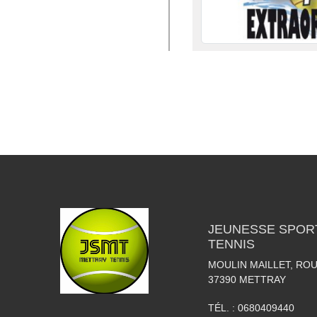
JEUNESSE SPOR
TENNIS
MOULIN MAILLET, RO
37390
METTRAY
TÉL. :
0680409440