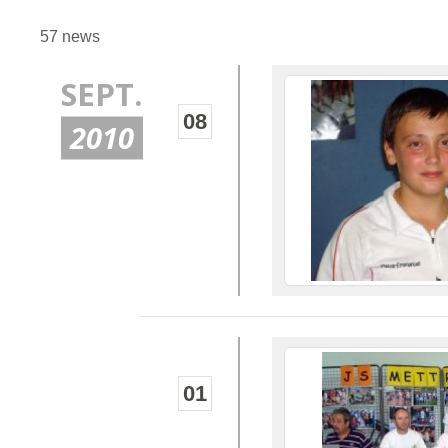
57 news
SEPT.
08
2010
01