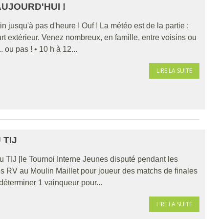
AUJOURD'HUI !
 jusqu'à pas d'heure ! Ouf ! La météo est de la partie :
rt extérieur. Venez nombreux, en famille, entre voisins ou
 ou pas ! • 10 h à 12...
LIRE LA SUITE
 TIJ
u TIJ [le Tournoi Interne Jeunes disputé pendant les
s RV au Moulin Maillet pour joueur des matchs de finales
t déterminer 1 vainqueur pour...
LIRE LA SUITE