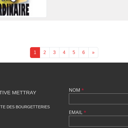
1
2
3
4
5
6
»
NOM
*
TIVE METTRAY
UTE DES BOURGETTERIES
EMAIL
*