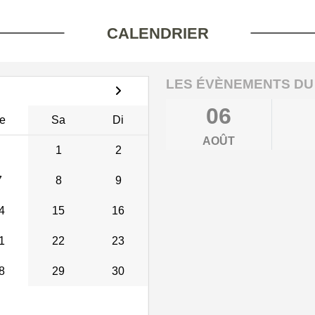
CALENDRIER
LES ÉVÈNEMENTS DU
06
e
Sa
Di
AOÛT
1
2
7
8
9
4
15
16
1
22
23
8
29
30