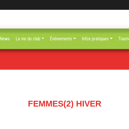
News
La vie du club
Évènements
Infos pratiques
Tourn
FEMMES(2) HIVER