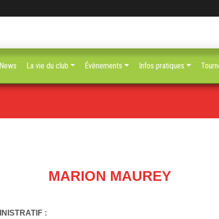
News
La vie du club
Évènements
Infos pratiques
Tourn
MARION MAUREY
NISTRATIF :