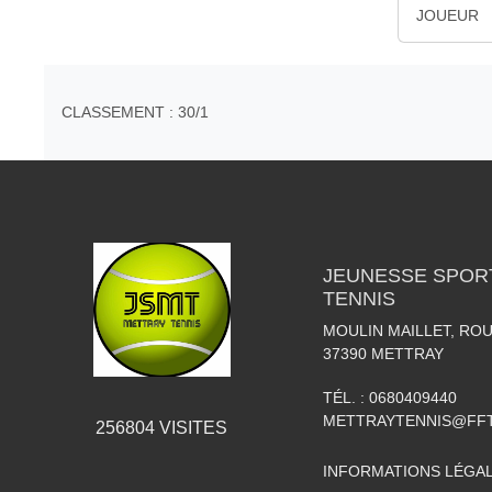
JOUEUR
CLASSEMENT : 30/1
JEUNESSE SPOR
TENNIS
MOULIN MAILLET, RO
37390
METTRAY
TÉL. :
0680409440
METTRAYTENNIS@FFT
256804
VISITES
INFORMATIONS LÉGA