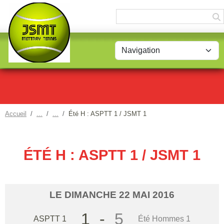
Panneau de gestion des cookies
Accueil
Été H : ASPTT 1 / JSMT 1
ÉTÉ H : ASPTT 1 / JSMT 1
LE
DIMANCHE
22
MAI
2016
1
-
5
ASPTT 1
Été Hommes 1