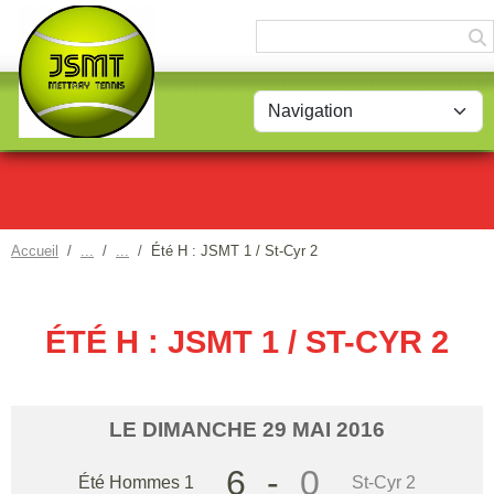
Panneau de gestion des cookies
Accueil
Été H : JSMT 1 / St-Cyr 2
ÉTÉ H : JSMT 1 / ST-CYR 2
LE
DIMANCHE
29
MAI
2016
6
-
0
Été Hommes 1
St-Cyr 2