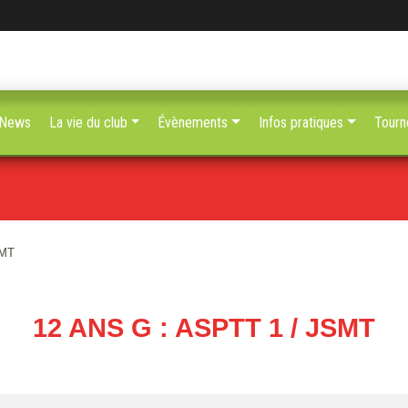
News
La vie du club
Évènements
Infos pratiques
Tourn
SMT
12 ANS G : ASPTT 1 / JSMT