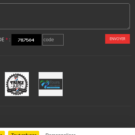
DE
*
:
ENVOYER