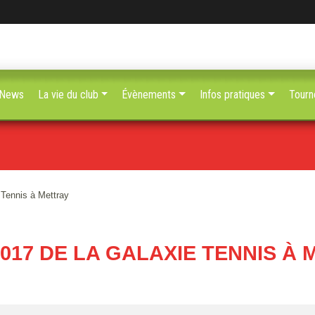
News
La vie du club
Évènements
Infos pratiques
Tourn
 Tennis à Mettray
017 DE LA GALAXIE TENNIS À