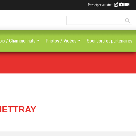
Participer au site :
ois / Championnats
Photos / Vidéos
Sponsors et partenaires
 METTRAY