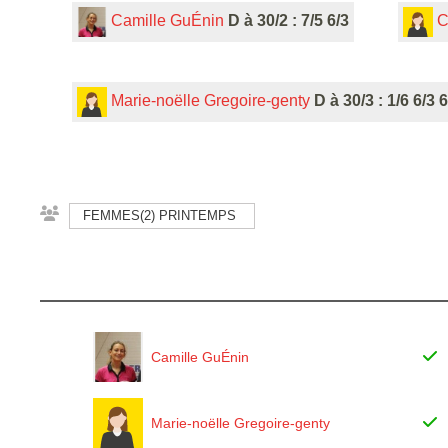
Camille GuÉnin
D à 30/2 : 7/5 6/3
C
Marie-noëlle Gregoire-genty
D à 30/3 : 1/6 6/3 6
FEMMES(2) PRINTEMPS
Camille GuÉnin
Marie-noëlle Gregoire-genty