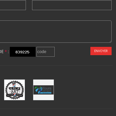
DE
*
:
ENVOYER