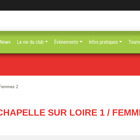
News
La vie du club
Évènements
Infos pratiques
Tourn
/ Femmes 2
CHAPELLE SUR LOIRE 1 / FEMM