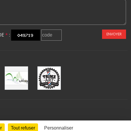
DE
*
:
ENVOYER
r
Tout refuser
Personnaliser