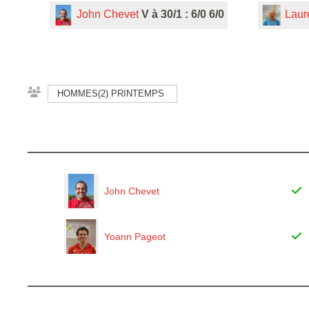
John Chevet
V à 30/1 : 6/0 6/0
Laur
HOMMES(2) PRINTEMPS
John Chevet
Yoann Pageot