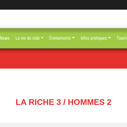
News
La vie du club
Évènements
Infos pratiques
Tourn
LA RICHE 3 / HOMMES 2