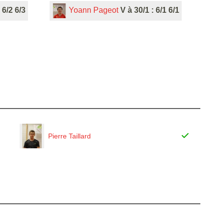
 6/2 6/3
Yoann Pageot
V à 30/1 : 6/1 6/1
Pierre Taillard