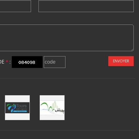
DE
*
:
ENVOYER