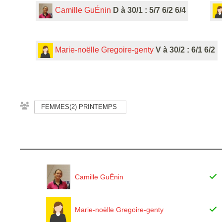
Camille GuÉnin
D à 30/1 : 5/7 6/2 6/4
Marie-noëlle Gregoire-genty
V à 30/2 : 6/1 6/2
FEMMES(2) PRINTEMPS
Camille GuÉnin
Marie-noëlle Gregoire-genty