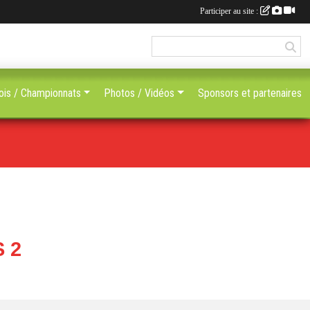
Participer au site :
ois / Championnats
Photos / Vidéos
Sponsors et partenaires
 2