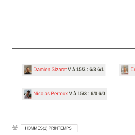
Damien Sizaret
V à 15/3 : 6/3 6/1
E
Nicolas Perroux
V à 15/3 : 6/0 6/0
HOMMES(1) PRINTEMPS