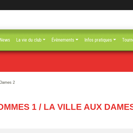
News
La vie du club
Évènements
Infos pratiques
Tourn
 Dames 2
OMMES 1 / LA VILLE AUX DAMES