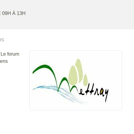
E 09H À 13H
IS
 Le forum
iens