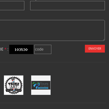
DE
*
:
ENVOYER