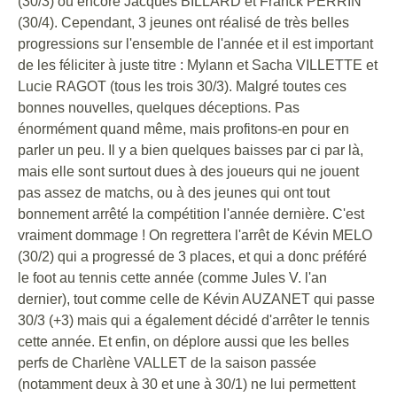
(30/3) ou encore Jacques BILLARD et Franck PERRIN
(30/4). Cependant, 3 jeunes ont réalisé de très belles
progressions sur l'ensemble de l'année et il est important
de les féliciter à juste titre : Mylann et Sacha VILLETTE et
Lucie RAGOT (tous les trois 30/3). Malgré toutes ces
bonnes nouvelles, quelques déceptions. Pas
énormément quand même, mais profitons-en pour en
parler un peu. Il y a bien quelques baisses par ci par là,
mais elle sont surtout dues à des joueurs qui ne jouent
pas assez de matchs, ou à des jeunes qui ont tout
bonnement arrêté la compétition l'année dernière. C'est
vraiment dommage ! On regrettera l'arrêt de Kévin MELO
(30/2) qui a progressé de 3 places, et qui a donc préféré
le foot au tennis cette année (comme Jules V. l'an
dernier), tout comme celle de Kévin AUZANET qui passe
30/3 (+3) mais qui a également décidé d'arrêter le tennis
cette année. Et enfin, on déplore aussi que les belles
perfs de Charlène VALLET de la saison passée
(notamment deux à 30 et une à 30/1) ne lui permettent