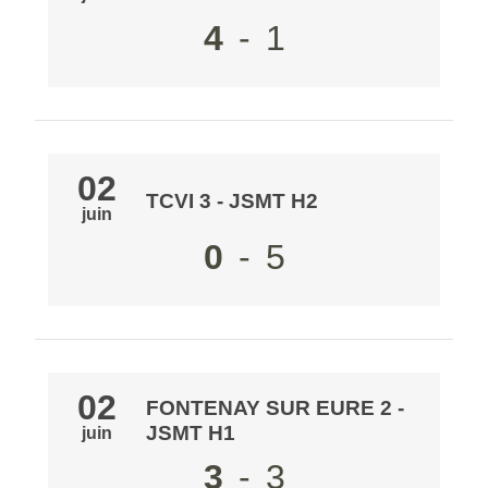
4
-
1
02
TCVI 3
-
JSMT H2
juin
0
-
5
02
FONTENAY SUR EURE 2
-
JSMT H1
juin
3
-
3