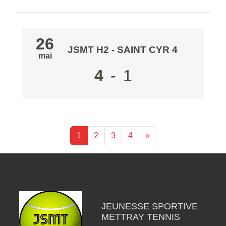
26
JSMT H2
-
SAINT CYR 4
mai
4
-
1
1
2
3
4
»
JEUNESSE SPORTIVE
METTRAY TENNIS