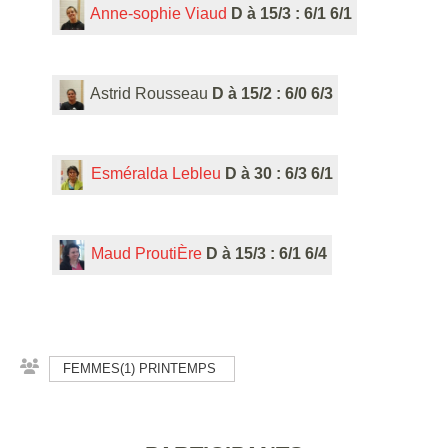
Anne-sophie Viaud
D à 15/3 : 6/1 6/1
Astrid Rousseau
D à 15/2 : 6/0 6/3
Esméralda Lebleu
D à 30 : 6/3 6/1
Maud ProutiÈre
D à 15/3 : 6/1 6/4
FEMMES(1) PRINTEMPS