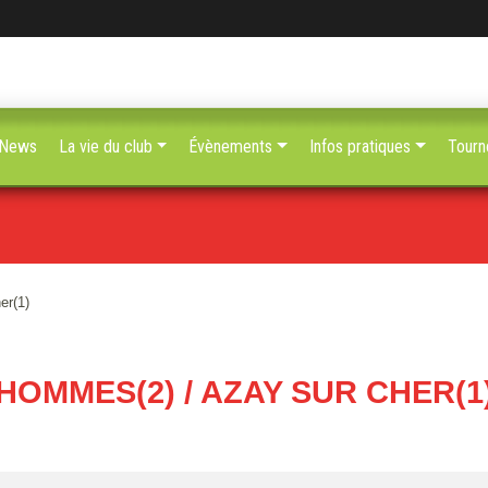
News
La vie du club
Évènements
Infos pratiques
Tourn
er(1)
HOMMES(2) / AZAY SUR CHER(1